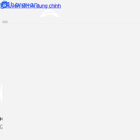
Chuyển tới nội dung chính
Hướng dẫn sử dụng
Cập nhật tính năng mới
Tạo ticket
Theo dõi ticket