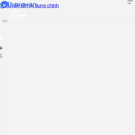
Chuyển tới nội dung chính
Hướng dẫn sử dụng
Cập nhật tính năng mới
Tạo ticket
Theo dõi ticket