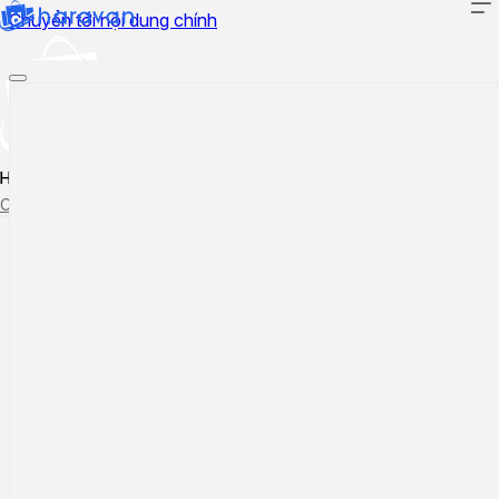
Chuyển tới nội dung chính
Hướng dẫn sử dụng
Cập nhật tính năng mới
Tạo ticket
Theo dõi ticket