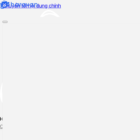
Chuyển tới nội dung chính
Hướng dẫn sử dụng
Cập nhật tính năng mới
Tạo ticket
Theo dõi ticket