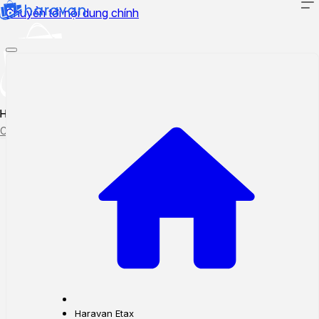
Chuyển tới nội dung chính
Hướng dẫn sử dụng
Cập nhật tính năng mới
Tạo ticket
Theo dõi ticket
Haravan Etax