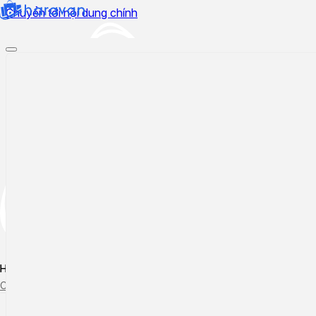
Chuyển tới nội dung chính
Hướng dẫn sử dụng
Cập nhật tính năng mới
Tạo ticket
Theo dõi ticket