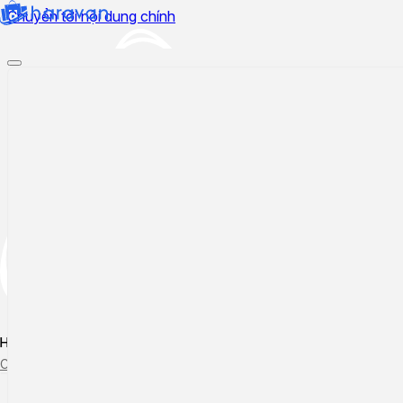
Chuyển tới nội dung chính
Hướng dẫn sử dụng
Cập nhật tính năng mới
Tạo ticket
Theo dõi ticket