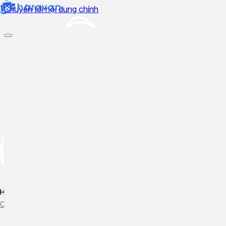
Chuyển tới nội dung chính
Hướng dẫn sử dụng
Cập nhật tính năng mới
Tạo ticket
Theo dõi ticket