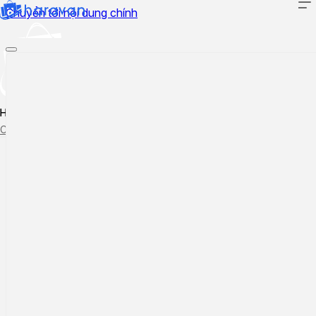
Chuyển tới nội dung chính
Hướng dẫn sử dụng
Cập nhật tính năng mới
Tạo ticket
Theo dõi ticket