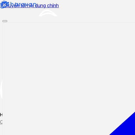
Chuyển tới nội dung chính
Hướng dẫn sử dụng
Cập nhật tính năng mới
Tạo ticket
Theo dõi ticket