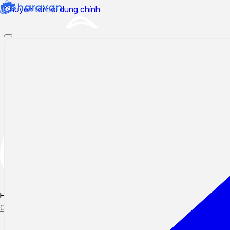
Chuyển tới nội dung chính
Hướng dẫn sử dụng
Cập nhật tính năng mới
Tạo ticket
Theo dõi ticket