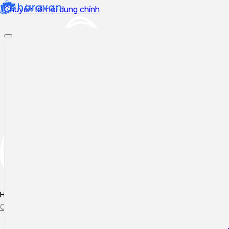
Chuyển tới nội dung chính
Hướng dẫn sử dụng
Cập nhật tính năng mới
Tạo ticket
Theo dõi ticket