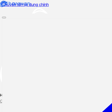
Chuyển tới nội dung chính
Hướng dẫn sử dụng
Cập nhật tính năng mới
Tạo ticket
Theo dõi ticket