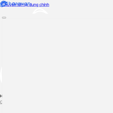
Chuyển tới nội dung chính
Hướng dẫn sử dụng
Cập nhật tính năng mới
Tạo ticket
Theo dõi ticket