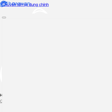
Chuyển tới nội dung chính
Hướng dẫn sử dụng
Cập nhật tính năng mới
Tạo ticket
Theo dõi ticket