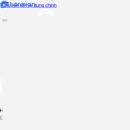
Chuyển tới nội dung chính
Hướng dẫn sử dụng
Cập nhật tính năng mới
Tạo ticket
Theo dõi ticket