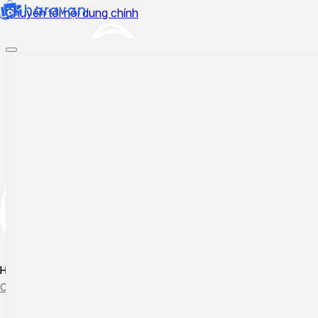
Chuyển tới nội dung chính
Hướng dẫn sử dụng
Cập nhật tính năng mới
Tạo ticket
Theo dõi ticket