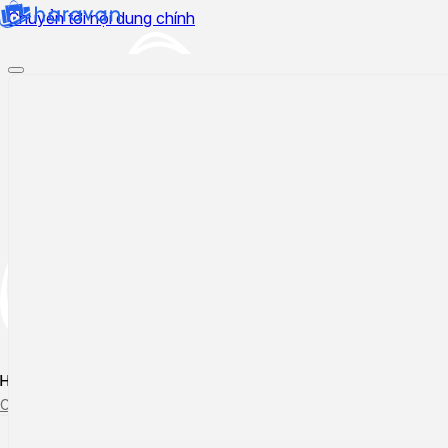
Chuyển tới nội dung chính
Hướng dẫn sử dụng
Cập nhật tính năng mới
Tạo ticket
Theo dõi ticket