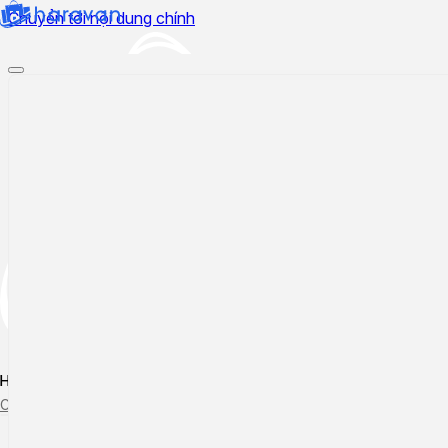
Chuyển tới nội dung chính
Hướng dẫn sử dụng
Cập nhật tính năng mới
Tạo ticket
Theo dõi ticket