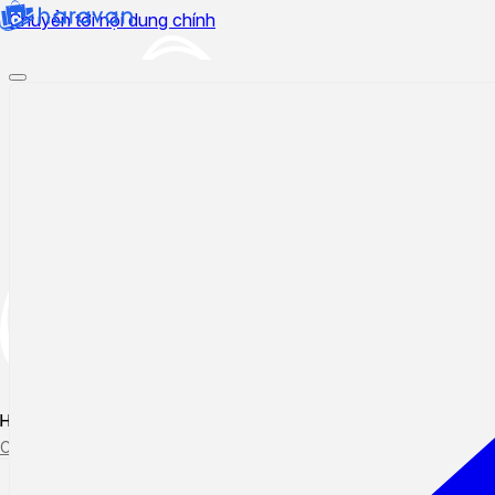
Chuyển tới nội dung chính
Hướng dẫn sử dụng
Cập nhật tính năng mới
Tạo ticket
Theo dõi ticket