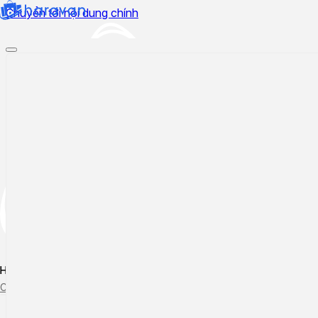
Chuyển tới nội dung chính
Hướng dẫn sử dụng
Cập nhật tính năng mới
Tạo ticket
Theo dõi ticket