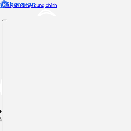
Chuyển tới nội dung chính
Hướng dẫn sử dụng
Cập nhật tính năng mới
Tạo ticket
Theo dõi ticket