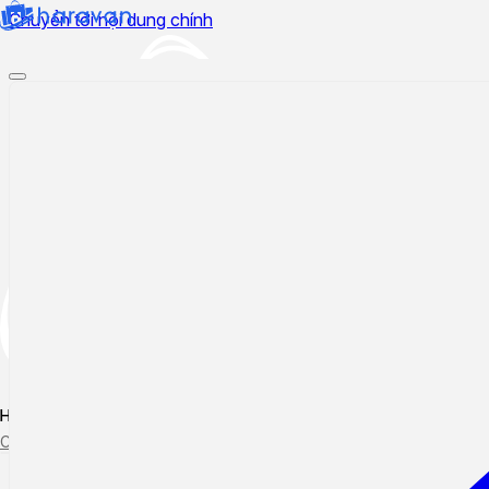
Chuyển tới nội dung chính
Hướng dẫn sử dụng
Cập nhật tính năng mới
Tạo ticket
Theo dõi ticket