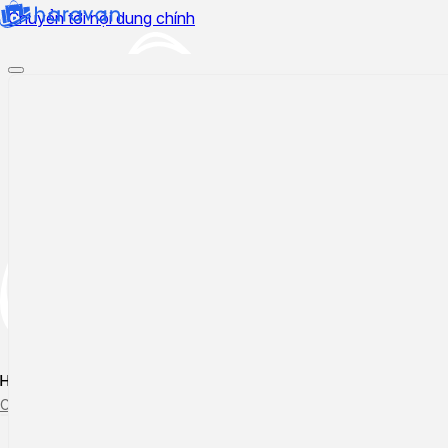
Chuyển tới nội dung chính
Hướng dẫn sử dụng
Cập nhật tính năng mới
Tạo ticket
Theo dõi ticket