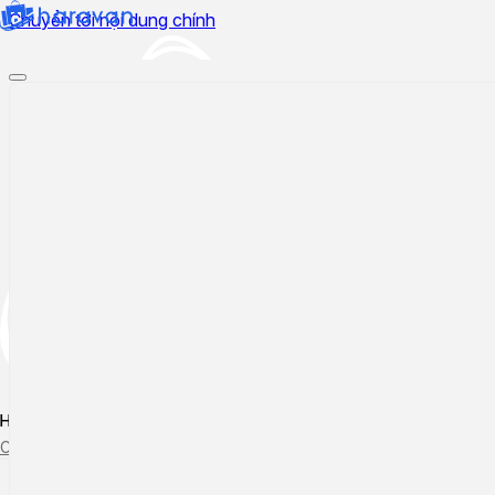
Chuyển tới nội dung chính
Hướng dẫn sử dụng
Cập nhật tính năng mới
Tạo ticket
Theo dõi ticket