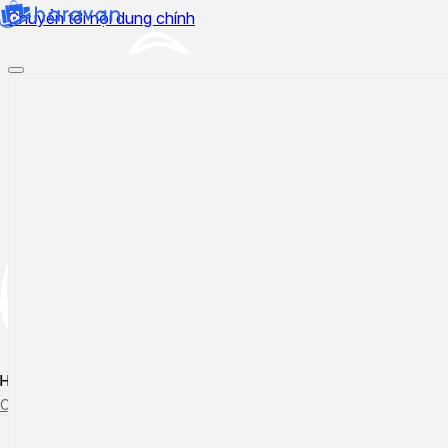
Chuyển tới nội dung chính
Hướng dẫn sử dụng
Cập nhật tính năng mới
Tạo ticket
Theo dõi ticket