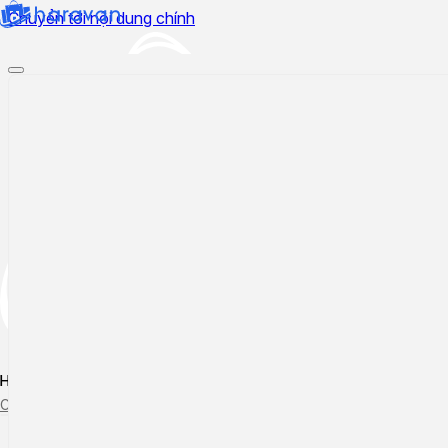
Chuyển tới nội dung chính
Hướng dẫn sử dụng
Cập nhật tính năng mới
Tạo ticket
Theo dõi ticket