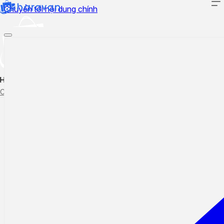
Chuyển tới nội dung chính
Hướng dẫn sử dụng
Cập nhật tính năng mới
Tạo ticket
Theo dõi ticket