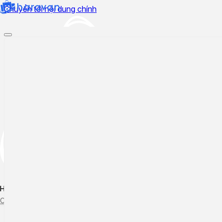
Chuyển tới nội dung chính
Hướng dẫn sử dụng
Cập nhật tính năng mới
Tạo ticket
Theo dõi ticket