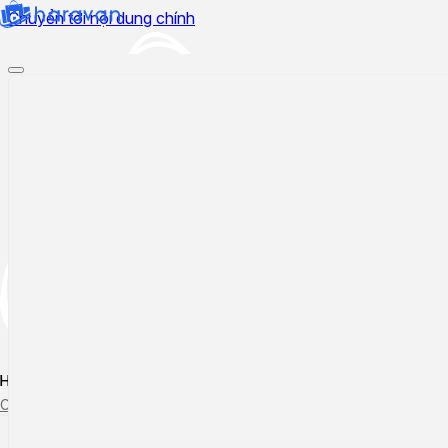
Chuyển tới nội dung chính
Hướng dẫn sử dụng
Cập nhật tính năng mới
Tạo ticket
Theo dõi ticket