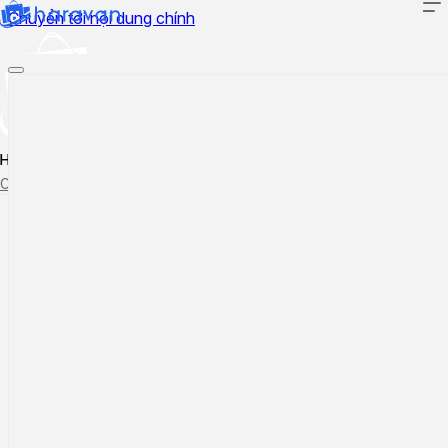
Chuyển tới nội dung chính
Hướng dẫn sử dụng
Cập nhật tính năng mới
Tạo ticket
Theo dõi ticket