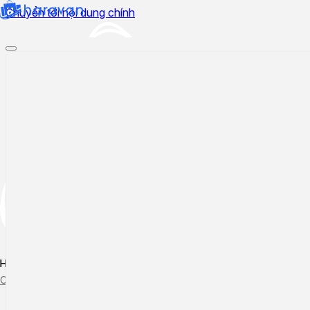
Chuyển tới nội dung chính
Hướng dẫn sử dụng
Cập nhật tính năng mới
Tạo ticket
Theo dõi ticket