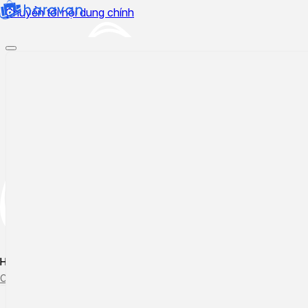
Chuyển tới nội dung chính
Hướng dẫn sử dụng
Cập nhật tính năng mới
Tạo ticket
Theo dõi ticket