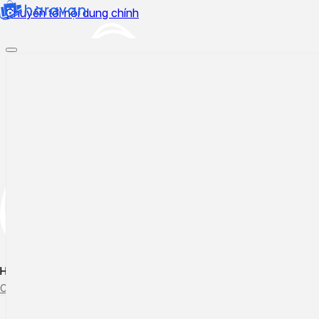
Chuyển tới nội dung chính
Hướng dẫn sử dụng
Cập nhật tính năng mới
Tạo ticket
Theo dõi ticket