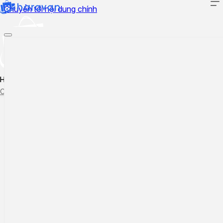
Chuyển tới nội dung chính
Hướng dẫn sử dụng
Cập nhật tính năng mới
Tạo ticket
Theo dõi ticket