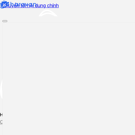
Chuyển tới nội dung chính
Hướng dẫn sử dụng
Cập nhật tính năng mới
Tạo ticket
Theo dõi ticket