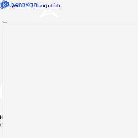
Chuyển tới nội dung chính
Hướng dẫn sử dụng
Cập nhật tính năng mới
Tạo ticket
Theo dõi ticket