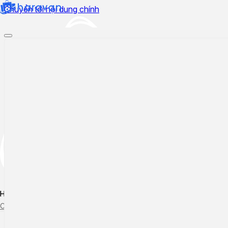
Chuyển tới nội dung chính
Hướng dẫn sử dụng
Cập nhật tính năng mới
Tạo ticket
Theo dõi ticket