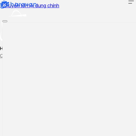
Chuyển tới nội dung chính
Hướng dẫn sử dụng
Cập nhật tính năng mới
Tạo ticket
Theo dõi ticket