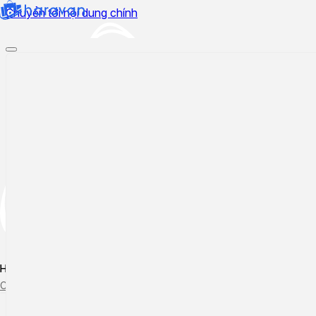
Chuyển tới nội dung chính
Hướng dẫn sử dụng
Cập nhật tính năng mới
Tạo ticket
Theo dõi ticket