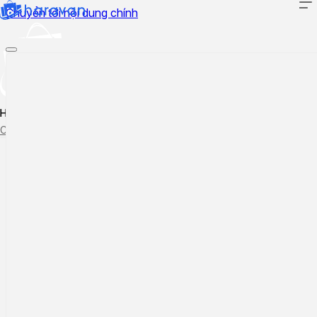
Chuyển tới nội dung chính
Hướng dẫn sử dụng
Cập nhật tính năng mới
Tạo ticket
Theo dõi ticket