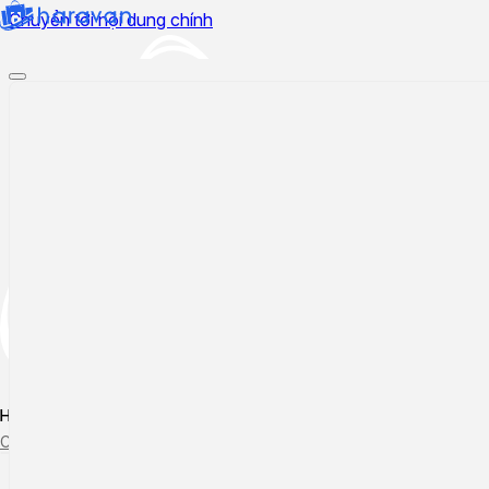
Chuyển tới nội dung chính
Hướng dẫn sử dụng
Cập nhật tính năng mới
Tạo ticket
Theo dõi ticket