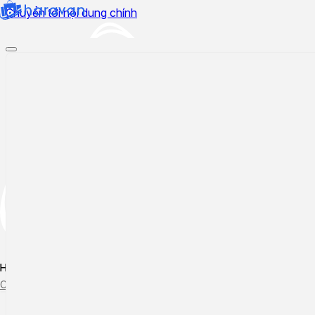
Chuyển tới nội dung chính
Hướng dẫn sử dụng
Cập nhật tính năng mới
Tạo ticket
Theo dõi ticket