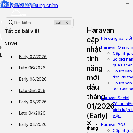
Chuyển tới nội dung chính
Tìm kiếm
ctrl
K
Haravan
Tất cả bài viết
cập
Nội dung bài viết
2026
Hướng dẫn sử dụng
nhật
Haravan Omnich
Cập nhật c
Cập nhật tính năng mới
Tạo ticket
Theo dõi ticket
Early 07/2026
tính
Bỏ giới hạ
qua Faceb
năng
Late 06/2026
Hỗ trợ sản
mới
tính khi t
Early 06/2026
Hỗ trợ sản
đầu
tạo Comb
Late 05/2026
tháng
Haravan Social
Early 05/2026
Tối ưu hiể
01/2026
bình luận 
Late 04/2026
(Early)
việc
20
Early 04/2026
Haravan POS
tháng
Cập nhật Q