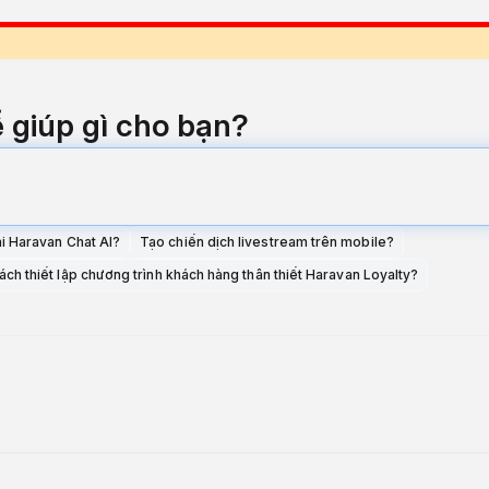
 load properly.
ể giúp gì cho bạn?
Url configuration
.
ue)
ai Haravan Chat AI?
Tạo chiến dịch livestream trên mobile?
ách thiết lập chương trình khách hàng thân thiết Haravan Loyalty?