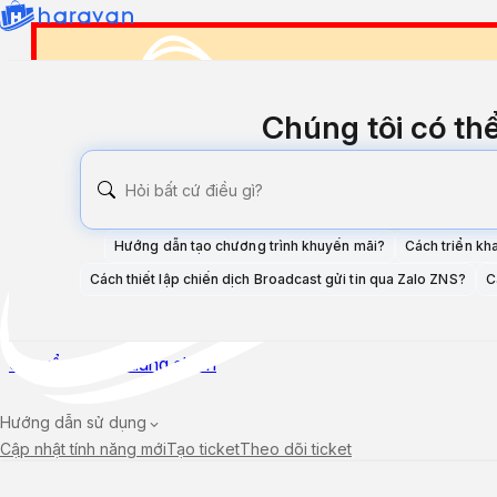
Your Docusaurus site did not
Chúng tôi có th
A very common reason is a wrong site
base
Current configured baseUrl =
/
(default val
Hướng dẫn tạo chương trình khuyến mãi?
Cách triển kh
We suggest trying baseUrl =
/
Cách thiết lập chiến dịch Broadcast gửi tin qua Zalo ZNS?
C
Chuyển tới nội dung chính
Hướng dẫn sử dụng
Cập nhật tính năng mới
Tạo ticket
Theo dõi ticket